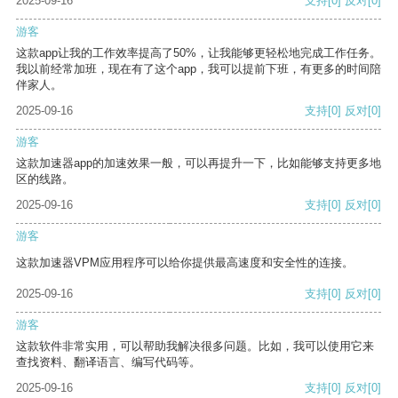
2025-09-16
支持
[0]
反对
[0]
游客
这款app让我的工作效率提高了50%，让我能够更轻松地完成工作任务。
我以前经常加班，现在有了这个app，我可以提前下班，有更多的时间陪
伴家人。
2025-09-16
支持
[0]
反对
[0]
游客
这款加速器app的加速效果一般，可以再提升一下，比如能够支持更多地
区的线路。
2025-09-16
支持
[0]
反对
[0]
游客
这款加速器VPM应用程序可以给你提供最高速度和安全性的连接。
2025-09-16
支持
[0]
反对
[0]
游客
这款软件非常实用，可以帮助我解决很多问题。比如，我可以使用它来
查找资料、翻译语言、编写代码等。
2025-09-16
支持
[0]
反对
[0]