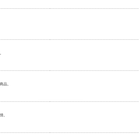
。
的商品。
情。