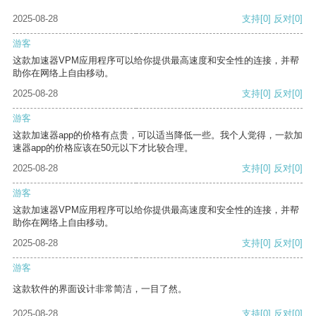
2025-08-28
支持
[0]
反对
[0]
游客
这款加速器VPM应用程序可以给你提供最高速度和安全性的连接，并帮
助你在网络上自由移动。
2025-08-28
支持
[0]
反对
[0]
游客
这款加速器app的价格有点贵，可以适当降低一些。我个人觉得，一款加
速器app的价格应该在50元以下才比较合理。
2025-08-28
支持
[0]
反对
[0]
游客
这款加速器VPM应用程序可以给你提供最高速度和安全性的连接，并帮
助你在网络上自由移动。
2025-08-28
支持
[0]
反对
[0]
游客
这款软件的界面设计非常简洁，一目了然。
2025-08-28
支持
[0]
反对
[0]