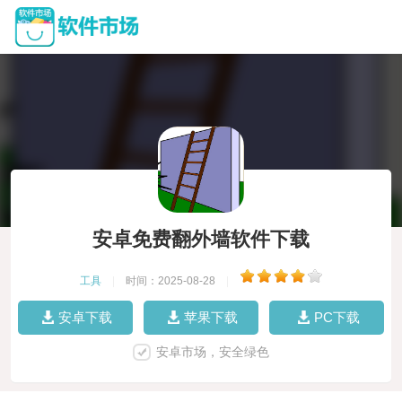
安卓免费翻外墙软件下载
工具
|
时间：2025-08-28
|
安卓下载
苹果下载
PC下载
安卓市场，安全绿色