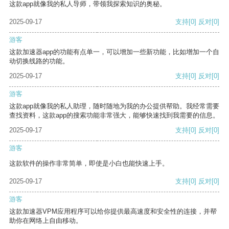
这款app就像我的私人导师，带领我探索知识的奥秘。
2025-09-17
支持
[0]
反对
[0]
游客
这款加速器app的功能有点单一，可以增加一些新功能，比如增加一个自
动切换线路的功能。
2025-09-17
支持
[0]
反对
[0]
游客
这款app就像我的私人助理，随时随地为我的办公提供帮助。我经常需要
查找资料，这款app的搜索功能非常强大，能够快速找到我需要的信息。
2025-09-17
支持
[0]
反对
[0]
游客
这款软件的操作非常简单，即使是小白也能快速上手。
2025-09-17
支持
[0]
反对
[0]
游客
这款加速器VPM应用程序可以给你提供最高速度和安全性的连接，并帮
助你在网络上自由移动。