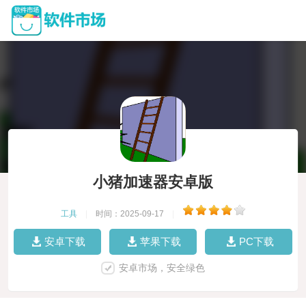
小猪加速器安卓版
工具
|
时间：2025-09-17
|
安卓下载
苹果下载
PC下载
安卓市场，安全绿色