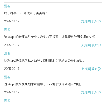
游客
梯子神器，ins随便看，美美哒！
2025-09-17
支持
[0]
反对
[0]
游客
这款app的老师非常专业，教学水平很高，让我能够学到实用的知识。
2025-09-17
支持
[0]
反对
[0]
游客
这款app就像我的私人助理，随时随地为我的办公提供帮助。
2025-09-17
支持
[0]
反对
[0]
游客
这款app的路线规划非常精准，让我能够快速到达目的地。
2025-09-17
支持
[0]
反对
[0]
游客