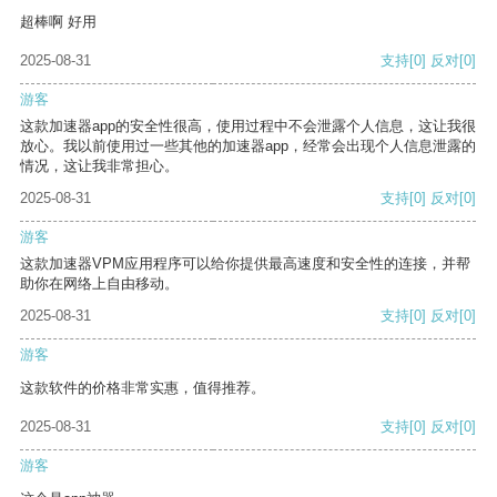
超棒啊 好用
2025-08-31
支持
[0]
反对
[0]
游客
这款加速器app的安全性很高，使用过程中不会泄露个人信息，这让我很
放心。我以前使用过一些其他的加速器app，经常会出现个人信息泄露的
情况，这让我非常担心。
2025-08-31
支持
[0]
反对
[0]
游客
这款加速器VPM应用程序可以给你提供最高速度和安全性的连接，并帮
助你在网络上自由移动。
2025-08-31
支持
[0]
反对
[0]
游客
这款软件的价格非常实惠，值得推荐。
2025-08-31
支持
[0]
反对
[0]
游客