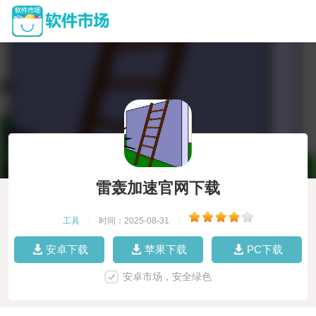
雷轰加速官网下载
工具
|
时间：2025-08-31
|
安卓下载
苹果下载
PC下载
安卓市场，安全绿色