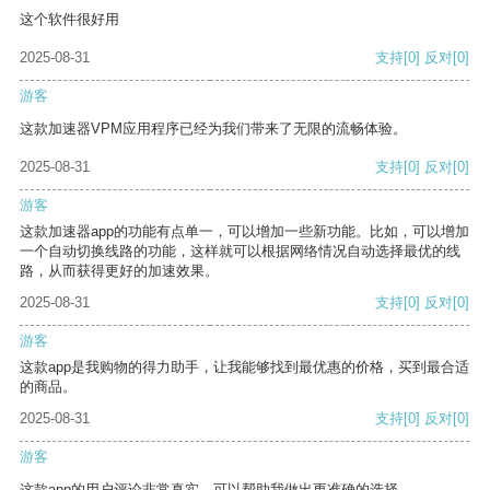
这个软件很好用
2025-08-31
支持
[0]
反对
[0]
游客
这款加速器VPM应用程序已经为我们带来了无限的流畅体验。
2025-08-31
支持
[0]
反对
[0]
游客
这款加速器app的功能有点单一，可以增加一些新功能。比如，可以增加
一个自动切换线路的功能，这样就可以根据网络情况自动选择最优的线
路，从而获得更好的加速效果。
2025-08-31
支持
[0]
反对
[0]
游客
这款app是我购物的得力助手，让我能够找到最优惠的价格，买到最合适
的商品。
2025-08-31
支持
[0]
反对
[0]
游客
这款app的用户评论非常真实，可以帮助我做出更准确的选择。