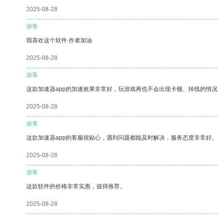
2025-08-28
游客
我喜欢这个软件 作者加油
2025-08-28
游客
这款加速器app的加速效果非常好，玩游戏再也不会出现卡顿、掉线的情况
2025-08-28
游客
这款加速器app的客服很贴心，遇到问题都能及时解决，服务态度非常好。
2025-08-28
游客
这款软件的价格非常实惠，值得推荐。
2025-08-28