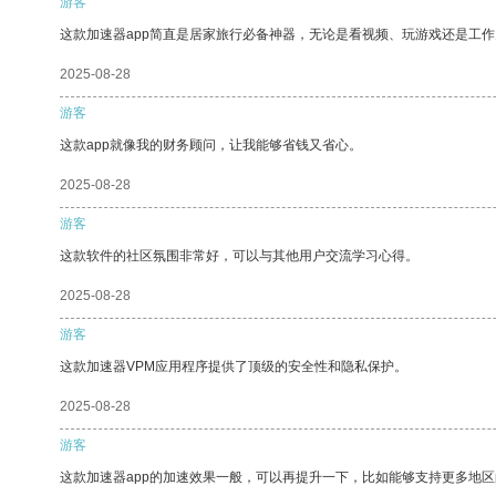
游客
这款加速器app简直是居家旅行必备神器，无论是看视频、玩游戏还是工
2025-08-28
游客
这款app就像我的财务顾问，让我能够省钱又省心。
2025-08-28
游客
这款软件的社区氛围非常好，可以与其他用户交流学习心得。
2025-08-28
游客
这款加速器VPM应用程序提供了顶级的安全性和隐私保护。
2025-08-28
游客
这款加速器app的加速效果一般，可以再提升一下，比如能够支持更多地