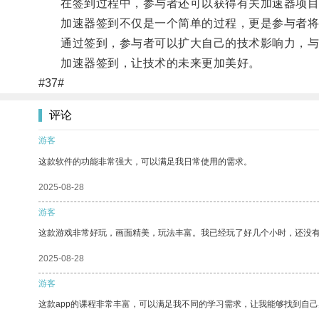
在签到过程中，参与者还可以获得有关加速器项目的
加速器签到不仅是一个简单的过程，更是参与者将
通过签到，参与者可以扩大自己的技术影响力，与
加速器签到，让技术的未来更加美好。
#37#
评论
游客
这款软件的功能非常强大，可以满足我日常使用的需求。
2025-08-28
游客
这款游戏非常好玩，画面精美，玩法丰富。我已经玩了好几个小时，还没
2025-08-28
游客
这款app的课程非常丰富，可以满足我不同的学习需求，让我能够找到自