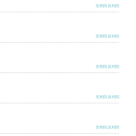
支持
[0]
反对
[0]
支持
[0]
反对
[0]
支持
[0]
反对
[0]
支持
[0]
反对
[0]
支持
[0]
反对
[0]