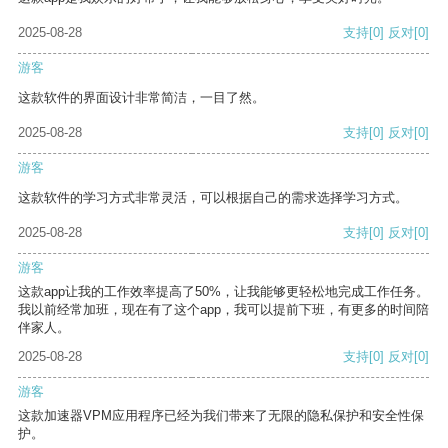
2025-08-28
支持
[0]
反对
[0]
游客
这款软件的界面设计非常简洁，一目了然。
2025-08-28
支持
[0]
反对
[0]
游客
这款软件的学习方式非常灵活，可以根据自己的需求选择学习方式。
2025-08-28
支持
[0]
反对
[0]
游客
这款app让我的工作效率提高了50%，让我能够更轻松地完成工作任务。
我以前经常加班，现在有了这个app，我可以提前下班，有更多的时间陪
伴家人。
2025-08-28
支持
[0]
反对
[0]
游客
这款加速器VPM应用程序已经为我们带来了无限的隐私保护和安全性保
护。