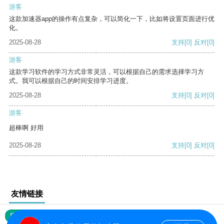
游客
这款加速器app的操作有点复杂，可以简化一下，比如将设置页面进行优
化。
2025-08-28
支持
[0]
反对
[0]
游客
这款学习软件的学习方式非常灵活，可以根据自己的需求选择学习方
式。我可以根据自己的时间安排学习进度。
2025-08-28
支持
[0]
反对
[0]
游客
超棒啊 好用
2025-08-28
支持
[0]
反对
[0]
友情链接
网站地图