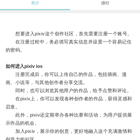
简介
排行
想要进入pixiv这个创作社区，首先需要注册一个账号。
在注册过程中，务必填写真实信息并设置一个容易记住
的密码。
如何进入pixiv ios
注册完成后，你可以上传自己的作品，包括插画、漫
画、小说等，与其他创作者分享交流。
同时，也可以浏览其他用户的作品，给予点赞和评论。
在pixiv上，你可以发现各种创作者的作品，获得灵感和
启发。
此外，pixiv还定期举办各种比赛和活动，为用户提供展
示作品的机会。
加入pixiv，展示你的创意，更好地融入这个充满激情和
创造力的社区。