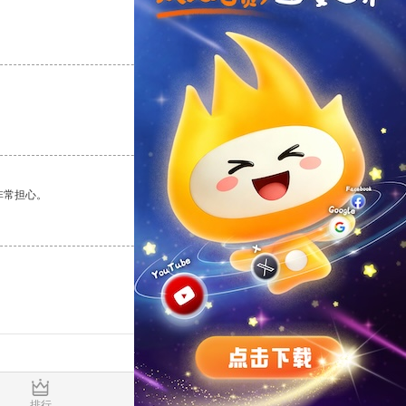
支持
[0]
反对
[0]
支持
[0]
反对
[0]
非常担心。
支持
[0]
反对
[0]
0.017466s
排行
推荐