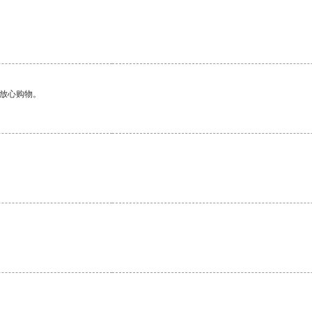
。
够放心购物。